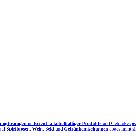
ungslösungen
im Bereich
alkoholhaltiger Produkte
und Getränkespezi
 auf
Spirituosen
,
Wein
,
Sekt
und
Getränkemischungen
abgestimmt si