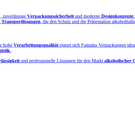
n
, zuverlässige
Verpackungssicherheit
und moderne
Designkonzepte
d
Transportlösungen
, die den Schutz und die Präsentation alkoholhalti
ne hohe
Verarbeitungsqualität
eignet sich Famulus Verpackungen idea
istik
.
lässigkeit
und professionelle Lösungen für den Markt
alkoholischer 