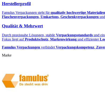
Herstellerprofil
Famulus Verpackungen steht für
qualitativ hochwertige Materialie
Flaschenverpackungen
,
Umkartons
,
Geschenkverpackungen
un
Qualität & Mehrwert
Durch praxisnahe Lösungen, stabile
Verpackungsstandards
und ei
Fokus liegt auf
Produktschutz
,
Markenwirkung
und effizienter
Log
Famulus Verpackungen
verbindet
Verpackungskompetenz
,
Zuver
Marke