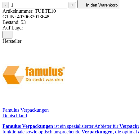
-
+
In den Warenkorb
Artikelnummer:
TUETE10
GTIN:
4030632013648
Bestand: 53
Auf Lager
Hersteller
Famulus Verpackungen
Deutschland
Famulus Verpackungen
ist ein spezialisierter Anbieter für
Verpack
funktionale sowie optisch ansprechende
Verpackungen
, die optimal