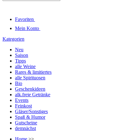
Favoriten
Mein Konto
Kategorien
Neu
Saison
Tipps
alle Weine
Rares & limitiertes
alle Spirituosen
Bio
Geschenkideen
alk.freie Getränke
Events
Feinkost
Gläser/Sonstiges
Spaß & Humor
Gutscheine
demnächst
Home
>>