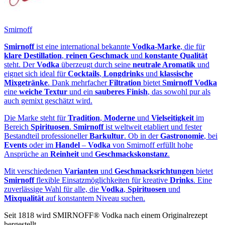
Smirnoff
Smirnoff
ist eine international bekannte
Vodka‑Marke
, die für
klare Destillation
,
reinen Geschmack
und
konstante Qualität
steht. Der
Vodka
überzeugt durch seine
neutrale Aromatik
und
eignet sich ideal für
Cocktails
,
Longdrinks
und
klassische
Mixgetränke
. Dank mehrfacher
Filtration
bietet
Smirnoff Vodka
eine
weiche Textur
und ein
sauberes Finish
, das sowohl pur als
auch gemixt geschätzt wird.
Die Marke steht für
Tradition
,
Moderne
und
Vielseitigkeit
im
Bereich
Spirituosen
.
Smirnoff
ist weltweit etabliert und fester
Bestandteil professioneller
Barkultur
. Ob in der
Gastronomie
, bei
Events
oder im
Handel
–
Vodka
von Smirnoff erfüllt hohe
Ansprüche an
Reinheit
und
Geschmackskonstanz
.
Mit verschiedenen
Varianten
und
Geschmacksrichtungen
bietet
Smirnoff
flexible Einsatzmöglichkeiten für kreative
Drinks
. Eine
zuverlässige Wahl für alle, die
Vodka
,
Spirituosen
und
Mixqualität
auf konstantem Niveau suchen.
Seit 1818 wird SMIRNOFF® Vodka nach einem Originalrezept
hergestellt.