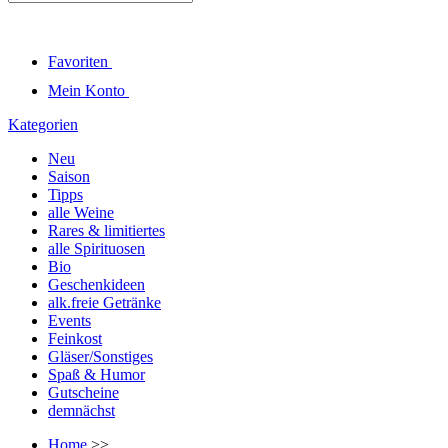
Favoriten
Mein Konto
Kategorien
Neu
Saison
Tipps
alle Weine
Rares & limitiertes
alle Spirituosen
Bio
Geschenkideen
alk.freie Getränke
Events
Feinkost
Gläser/Sonstiges
Spaß & Humor
Gutscheine
demnächst
Home
>>