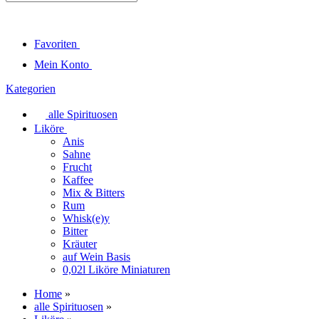
Favoriten
Mein Konto
Kategorien
alle Spirituosen
Liköre
Anis
Sahne
Frucht
Kaffee
Mix & Bitters
Rum
Whisk(e)y
Bitter
Kräuter
auf Wein Basis
0,02l Liköre Miniaturen
Home
»
alle Spirituosen
»