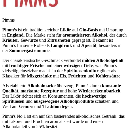
Pimms
Pimm’s
ist ein traditionsreicher
Likör
auf
Gin-Basis
mit Ursprung
in
England
. Die Marke steht für
aromatisierten Alkohol
, der durch
Kräuter
,
Gewürze
und
Zitrusnoten
geprägt ist. Bekannt ist
Pimm’s für seine Rolle als
Longdrink
und
Aperitif
, besonders in
der
Sommergastronomie
.
Der charakteristische Geschmack verbindet
milden Alkoholgehalt
mit
fruchtiger Frische
und einer
würzigen Tiefe
, was Pimm’s
vielseitig einsetzbar macht. In der
Spirituosenkultur
gilt er als
Klassiker für
Mixgetränke
mit
Eis
,
Früchten
und
Kohlensäure
.
Als etablierte
Alkoholmarke
überzeugt Pimm’s durch
konstante
Qualität
,
markante Rezeptur
und hohe
Wiedererkennbarkeit
.
Der Likör richtet sich an Konsumenten, die
hochwertige
Spirituosen
und
ausgewogene Alkoholprodukte
schätzen und
Wert auf
Genuss
und
Tradition
legen.
Pimm's No.1 ist ein auf Gin basierendes alkoholisches Getränk, das
mit Likören und Früchten aromatisiert wurde und einen
Alkoholanteil von 25% besitzt.