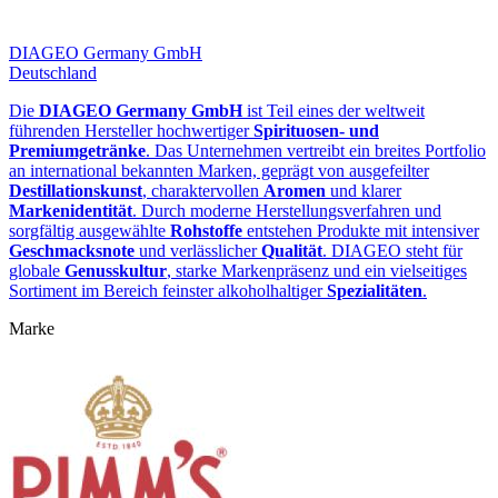
DIAGEO Germany GmbH
Deutschland
Die
DIAGEO Germany GmbH
ist Teil eines der weltweit
führenden Hersteller hochwertiger
Spirituosen‑ und
Premiumgetränke
. Das Unternehmen vertreibt ein breites Portfolio
an international bekannten Marken, geprägt von ausgefeilter
Destillationskunst
, charaktervollen
Aromen
und klarer
Markenidentität
. Durch moderne Herstellungsverfahren und
sorgfältig ausgewählte
Rohstoffe
entstehen Produkte mit intensiver
Geschmacksnote
und verlässlicher
Qualität
. DIAGEO steht für
globale
Genusskultur
, starke Markenpräsenz und ein vielseitiges
Sortiment im Bereich feinster alkoholhaltiger
Spezialitäten
.
Marke