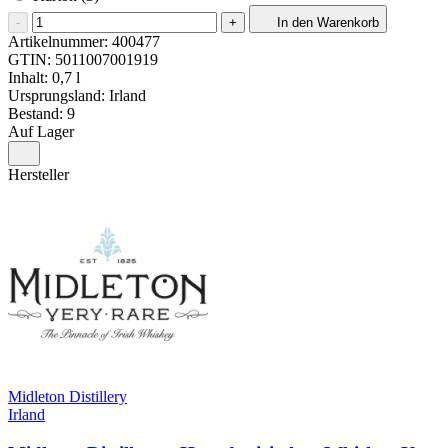
-
+
In den Warenkorb
Artikelnummer:
400477
GTIN:
5011007001919
Inhalt: 0,7 l
Ursprungsland: Irland
Bestand: 9
Auf Lager
Hersteller
Midleton Distillery
Irland