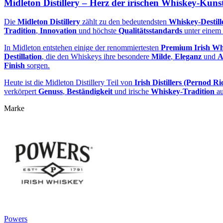
Midleton Distillery – Herz der irischen Whiskey‑Kuns
Die
Midleton Distillery
zählt zu den bedeutendsten
Whiskey‑Destill
Tradition
,
Innovation
und höchste
Qualitätsstandards
unter einem
In Midleton entstehen einige der renommiertesten
Premium Irish Wh
Destillation
, die den Whiskeys ihre besondere
Milde
,
Eleganz
und
A
Finish
sorgen.
Heute ist die Midleton Distillery Teil von
Irish Distillers (Pernod Ri
verkörpert
Genuss
,
Beständigkeit
und irische
Whiskey‑Tradition
au
Marke
Powers