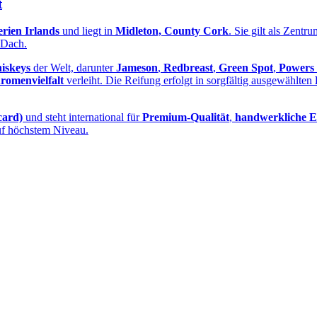
t
erien Irlands
und liegt in
Midleton, County Cork
. Sie gilt als Zent
 Dach.
iskeys
der Welt, darunter
Jameson
,
Redbreast
,
Green Spot
,
Powers
romenvielfalt
verleiht. Die Reifung erfolgt in sorgfältig ausgewählten
card)
und steht international für
Premium‑Qualität
,
handwerkliche E
f höchstem Niveau.