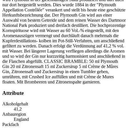
nur dort hergestellt werden. Dies wurde 1884 in der "Plymouth
Appellation Contrôlée" verankert und stellt bis heute eine geschützte
Herkunftsbezeichnung dar. Der Plymouth Gin wird aus einer
Auswahl von bestem Getreide und dem reinen Wasser des Dartmoor
National Park produziert und dreifach destilliert. Die hochprozentige
Kornspirituose wird mit Wasser au 60 Vol.-% eingestellt, mit den
Aromenauszügen vermengt und durchläuft danach mehrmals die
Kupferdestillations- kolben im Pot-Still-Verfahren, um anschließend
gefiltert zu werden. Danach erfolgt die Verdünnung auf 41,2 % vol.
mit Wasser. Bei längerer Lagerung verfliegen allerdings die Aromen
und so wird der Gin nur kurzzeitig harmonisiert und anschließend in
die Flaschen abgefüllt. CLASSIC BRAMBLE: 50 ml Plymouth
Gin 20 ml Zitronensaft 15 ml Zuckersirup 5 ml Crème de Mûres
Gin, Zitronensaft und Zuckersirup in einen Tumbler geben,
umrühren, mit Crushed Ice auffüllen und mit Crème de Mures
floaten. Mit Brombeeren und Zitronenspalte garnieren.
Attribute
Alkoholgehalt
41,2
Anbauregion
England
Packfach