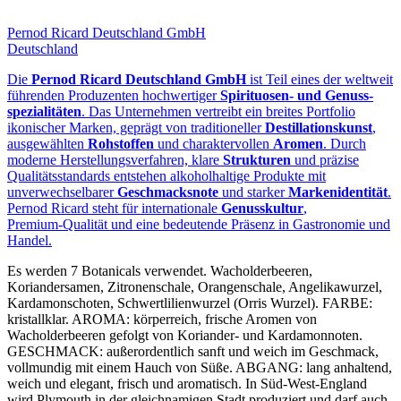
Pernod Ricard Deutschland GmbH
Deutschland
Die
Pernod Ricard Deutschland GmbH
ist Teil eines der weltweit
führenden Produzenten hochwertiger
Spirituosen‑ und Genuss­
spezialitäten
. Das Unternehmen vertreibt ein breites Portfolio
ikonischer Marken, geprägt von traditioneller
Destillationskunst
,
ausgewählten
Rohstoffen
und charaktervollen
Aromen
. Durch
moderne Herstellungsverfahren, klare
Strukturen
und präzise
Qualitätsstandards entstehen alkoholhaltige Produkte mit
unverwechselbarer
Geschmacksnote
und starker
Markenidentität
.
Pernod Ricard steht für internationale
Genusskultur
,
Premium‑Qualität und eine bedeutende Präsenz in Gastronomie und
Handel.
Es werden 7 Botanicals verwendet. Wacholderbeeren,
Koriandersamen, Zitronenschale, Orangenschale, Angelikawurzel,
Kardamonschoten, Schwertlilienwurzel (Orris Wurzel). FARBE:
kristallklar. AROMA: körperreich, frische Aromen von
Wacholderbeeren gefolgt von Koriander- und Kardamonnoten.
GESCHMACK: außerordentlich sanft und weich im Geschmack,
vollmundig mit einem Hauch von Süße. ABGANG: lang anhaltend,
weich und elegant, frisch und aromatisch. In Süd-West-England
wird Plymouth in der gleichnamigen Stadt produziert und darf auch