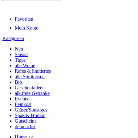
Favoriten
Mein Konto
Kategorien
Neu
Saison
Tipps
alle Weine
Rares & limitiertes
alle Spirituosen
Bio
Geschenkideen
alk.freie Getränke
Events
Feinkost
Gläser/Sonstiges
Spaß & Humor
Gutscheine
demnächst
Home
>>