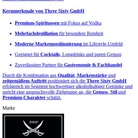
Kernmerkmale von Three Sixty GmbH
Premium‑Spirituosen
mit Fokus auf Vodka
Mehrfachdestillation
für besondere Reinheit
Moderne Markenpositionierung
im Lifestyle‑Umfeld
Geeignet für
Cocktails
, Longdrinks und puren Genuss
Zuverlässiger Partner für
Gastronomie & Fachhandel
Durch die Kombination aus
Qualität
,
Markenstärke
und
zeitgemäßem Auftritt
positioniert sich die
Three Sixty GmbH
erfolgreich im Segment hochwertiger alkoholhaltiger Getränke und
spricht eine anspruchsvolle Zielgruppe an, die
Genuss
,
Stil
und
Premium‑Charakter
schätzt.
Marke