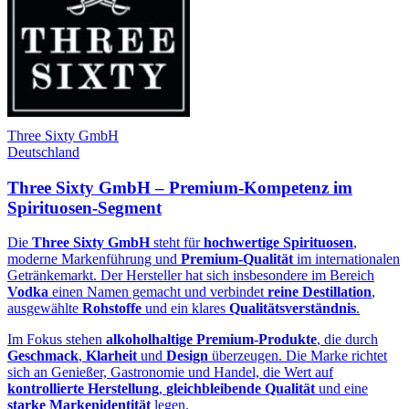
Three Sixty GmbH
Deutschland
Three Sixty GmbH – Premium-Kompetenz im
Spirituosen‑Segment
Die
Three Sixty GmbH
steht für
hochwertige Spirituosen
,
moderne Markenführung und
Premium‑Qualität
im internationalen
Getränkemarkt. Der Hersteller hat sich insbesondere im Bereich
Vodka
einen Namen gemacht und verbindet
reine Destillation
,
ausgewählte
Rohstoffe
und ein klares
Qualitätsverständnis
.
Im Fokus stehen
alkoholhaltige Premium‑Produkte
, die durch
Geschmack
,
Klarheit
und
Design
überzeugen. Die Marke richtet
sich an Genießer, Gastronomie und Handel, die Wert auf
kontrollierte Herstellung
,
gleichbleibende Qualität
und eine
starke Markenidentität
legen.