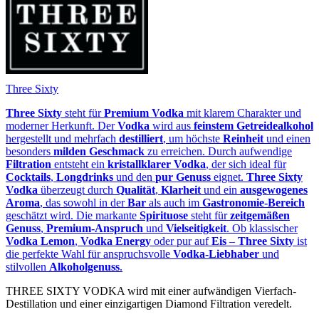
Three Sixty
Three Sixty
steht für
Premium Vodka
mit klarem Charakter und
moderner Herkunft. Der
Vodka
wird aus
feinstem Getreidealkohol
hergestellt und mehrfach
destilliert
, um höchste
Reinheit
und einen
besonders
milden Geschmack
zu erreichen. Durch aufwendige
Filtration
entsteht ein
kristallklarer Vodka
, der sich ideal für
Cocktails
,
Longdrinks
und den
pur Genuss
eignet.
Three Sixty
Vodka
überzeugt durch
Qualität
,
Klarheit
und ein
ausgewogenes
Aroma
, das sowohl in der
Bar
als auch im
Gastronomie‑Bereich
geschätzt wird. Die markante
Spirituose
steht für
zeitgemäßen
Genuss
,
Premium‑Anspruch
und
Vielseitigkeit
. Ob klassischer
Vodka Lemon
,
Vodka Energy
oder pur auf
Eis
–
Three Sixty
ist
die perfekte Wahl für anspruchsvolle
Vodka‑Liebhaber
und
stilvollen
Alkoholgenuss
.
THREE SIXTY VODKA wird mit einer aufwändigen Vierfach-
Destillation und einer einzigartigen Diamond Filtration veredelt.