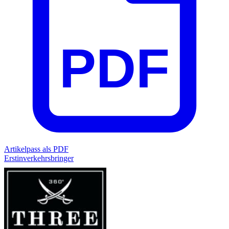
PDF
Artikelpass als PDF
Erstinverkehrsbringer