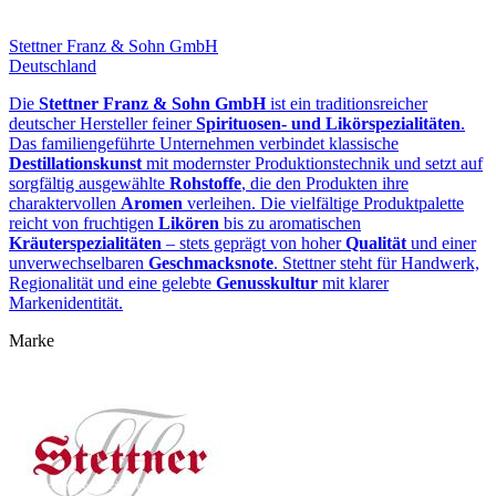
Stettner Franz & Sohn GmbH
Deutschland
Die
Stettner Franz & Sohn GmbH
ist ein traditionsreicher
deutscher Hersteller feiner
Spirituosen‑ und Likörspezialitäten
.
Das familiengeführte Unternehmen verbindet klassische
Destillationskunst
mit modernster Produktionstechnik und setzt auf
sorgfältig ausgewählte
Rohstoffe
, die den Produkten ihre
charaktervollen
Aromen
verleihen. Die vielfältige Produktpalette
reicht von fruchtigen
Likören
bis zu aromatischen
Kräuterspezialitäten
– stets geprägt von hoher
Qualität
und einer
unverwechselbaren
Geschmacksnote
. Stettner steht für Handwerk,
Regionalität und eine gelebte
Genusskultur
mit klarer
Markenidentität.
Marke