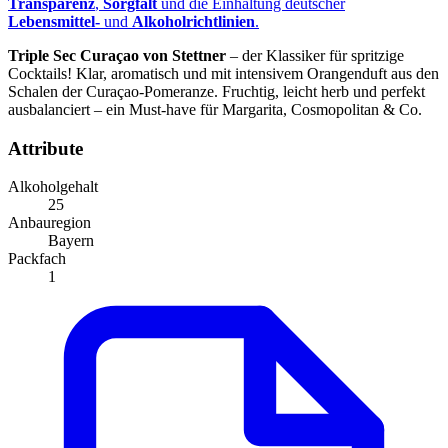
Transparenz
,
Sorgfalt
und die Einhaltung deutscher
Lebensmittel-
und
Alkoholrichtlinien
.
Triple Sec Curaçao von Stettner
– der Klassiker für spritzige
Cocktails! Klar, aromatisch und mit intensivem Orangenduft aus den
Schalen der Curaçao-Pomeranze. Fruchtig, leicht herb und perfekt
ausbalanciert – ein Must-have für Margarita, Cosmopolitan & Co.
Attribute
Alkoholgehalt
25
Anbauregion
Bayern
Packfach
1