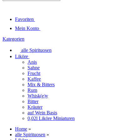
Favoriten
Mein Konto
Kategorien
alle Spirituosen
Liköre
Anis
Sahne
Frucht
Kaffee
Mix & Bitters
Rum
Whisk(e)y
Bitter
Kräuter
auf Wein Basis
0,02l Liköre Miniaturen
Home
»
alle Spirituosen
»