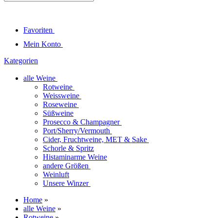
Favoriten
Mein Konto
Kategorien
alle Weine
Rotweine
Weissweine
Roseweine
Süßweine
Prosecco & Champagner
Port/Sherry/Vermouth
Cider, Fruchtweine, MET & Sake
Schorle & Spritz
Histaminarme Weine
andere Größen
Weinluft
Unsere Winzer
Home
»
alle Weine
»
Rotweine
»