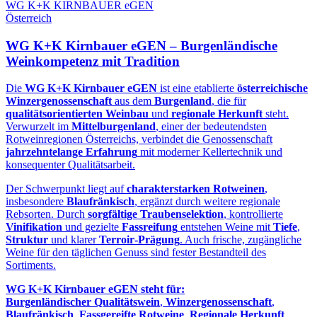
WG K+K KIRNBAUER eGEN
Österreich
WG K+K Kirnbauer eGEN – Burgenländische
Weinkompetenz mit Tradition
Die
WG K+K Kirnbauer eGEN
ist eine etablierte
österreichische
Winzergenossenschaft
aus dem
Burgenland
, die für
qualitätsorientierten Weinbau
und
regionale Herkunft
steht.
Verwurzelt im
Mittelburgenland
, einer der bedeutendsten
Rotweinregionen Österreichs, verbindet die Genossenschaft
jahrzehntelange Erfahrung
mit moderner Kellertechnik und
konsequenter Qualitätsarbeit.
Der Schwerpunkt liegt auf
charakterstarken Rotweinen
,
insbesondere
Blaufränkisch
, ergänzt durch weitere regionale
Rebsorten. Durch
sorgfältige Traubenselektion
, kontrollierte
Vinifikation
und gezielte
Fassreifung
entstehen Weine mit
Tiefe
,
Struktur
und klarer
Terroir‑Prägung
. Auch frische, zugängliche
Weine für den täglichen Genuss sind fester Bestandteil des
Sortiments.
WG K+K Kirnbauer eGEN steht für:
Burgenländischer Qualitätswein
,
Winzergenossenschaft
,
Blaufränkisch
,
Fassgereifte Rotweine
,
Regionale Herkunft
,