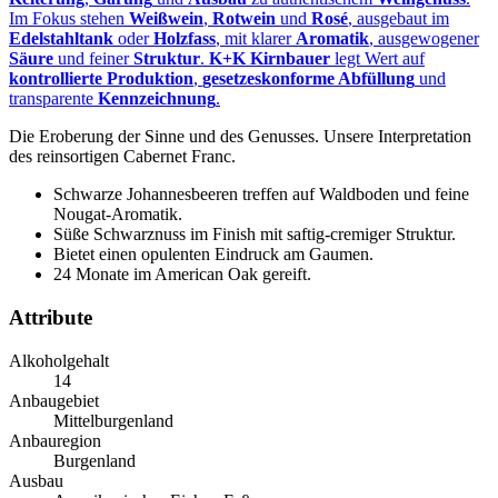
Im Fokus stehen
Weißwein
,
Rotwein
und
Rosé
, ausgebaut im
Edelstahltank
oder
Holzfass
, mit klarer
Aromatik
, ausgewogener
Säure
und feiner
Struktur
.
K+K Kirnbauer
legt Wert auf
kontrollierte Produktion
,
gesetzeskonforme Abfüllung
und
transparente
Kennzeichnung
.
Die Eroberung der Sinne und des Genusses. Unsere Interpretation
des reinsortigen Cabernet Franc.
Schwarze Johannesbeeren treffen auf Waldboden und feine
Nougat-Aromatik.
Süße Schwarznuss im Finish mit saftig-cremiger Struktur.
Bietet einen opulenten Eindruck am Gaumen.
24 Monate im American Oak gereift.
Attribute
Alkoholgehalt
14
Anbaugebiet
Mittelburgenland
Anbauregion
Burgenland
Ausbau