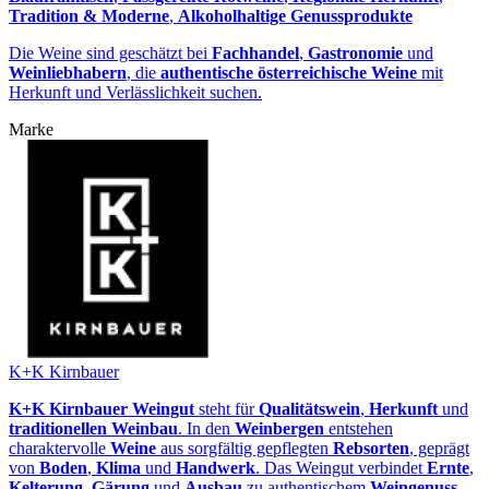
Tradition & Moderne
,
Alkoholhaltige Genussprodukte
Die Weine sind geschätzt bei
Fachhandel
,
Gastronomie
und
Weinliebhabern
, die
authentische österreichische Weine
mit
Herkunft und Verlässlichkeit suchen.
Marke
K+K Kirnbauer
K+K Kirnbauer Weingut
steht für
Qualitätswein
,
Herkunft
und
traditionellen Weinbau
. In den
Weinbergen
entstehen
charaktervolle
Weine
aus sorgfältig gepflegten
Rebsorten
, geprägt
von
Boden
,
Klima
und
Handwerk
. Das Weingut verbindet
Ernte
,
Kelterung
,
Gärung
und
Ausbau
zu authentischem
Weingenuss
.