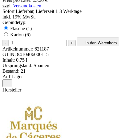
Preis pro Liter: 25,20 €
zzgl.
Versandkosten
Sofort Lieferbar, Lieferzeit 1-3 Werktage
inkl. 19% MwSt.
Gebindetyp:
Flasche (1)
Karton (6)
-
+
In den Warenkorb
Artikelnummer:
621187
GTIN:
8410406000115
Inhalt: 0,75 l
Ursprungsland: Spanien
Bestand: 21
Auf Lager
Hersteller