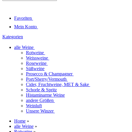
Favoriten
Mein Konto
Kategorien
alle Weine
Rotweine
Weissweine
Roseweine
Süßweine
Prosecco & Champagner
Port/Sherry/Vermouth
Cider, Fruchtweine, MET & Sake
Schorle & Spritz
Histaminarme Weine
andere Größen
Weinluft
Unsere Winzer
Home
»
alle Weine
»
Rotweine
»