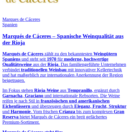
Marques de Cáceres
Spanien
Marqués de Cáceres – Spanische Weinqualität aus
der Rioja
Marqués de Cáceres
zählt zu den bekanntesten
Weingütern
Spaniens
und steht seit
1970
für
moderne, hochwertige
Qualitätsweine
aus der
Rioja
. Das familiengeführte Unternehmen
verbindet
traditionellen Weinbau
mit innovativer Kellertechnik
und hat maßgeblich zur internationalen Anerkennung der Region
beigetragen.
Im Fokus stehen
Rioja‑Weine
aus
Tempranillo
, ergänzt durch
Garnacha
,
Graciano
und internationale Rebsorten. Die Weine
reifen je nach Stil in
französischen und amerikanischen
Eichenfässern
und überzeugen durch
Eleganz
,
Frucht
,
Struktur
und
Harmonie
. Vom frischen
Crianza
bis zum komplexen
Gran
Reserva
bietet Marqués de Cáceres ein breit gefächertes
Premium‑Sortiment.