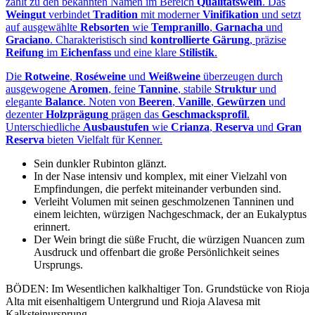
zählt zu den bekannten Namen im Bereich
Qualitätswein
. Das
Weingut
verbindet
Tradition
mit moderner
Vinifikation
und setzt
auf ausgewählte
Rebsorten
wie
Tempranillo
,
Garnacha
und
Graciano
. Charakteristisch sind
kontrollierte Gärung
, präzise
Reifung
im
Eichenfass
und eine klare
Stilistik
.
Die
Rotweine
,
Roséweine
und
Weißweine
überzeugen durch
ausgewogene
Aromen
, feine
Tannine
, stabile
Struktur
und
elegante
Balance
. Noten von
Beeren
,
Vanille
,
Gewürzen
und
dezenter
Holzprägung
prägen das
Geschmacksprofil
.
Unterschiedliche
Ausbaustufen
wie
Crianza
,
Reserva
und
Gran
Reserva
bieten Vielfalt für Kenner.
Sein dunkler Rubinton glänzt.
In der Nase intensiv und komplex, mit einer Vielzahl von
Empfindungen, die perfekt miteinander verbunden sind.
Verleiht Volumen mit seinen geschmolzenen Tanninen und
einem leichten, würzigen Nachgeschmack, der an Eukalyptus
erinnert.
Der Wein bringt die süße Frucht, die würzigen Nuancen zum
Ausdruck und offenbart die große Persönlichkeit seines
Ursprungs.
BÖDEN: Im Wesentlichen kalkhaltiger Ton. Grundstücke von Rioja
Alta mit eisenhaltigem Untergrund und Rioja Alavesa mit
Kalksteinursprung.