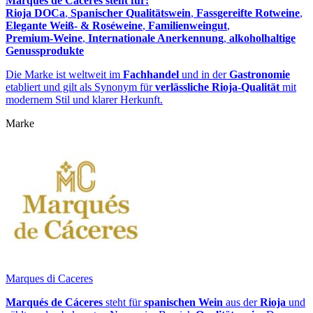
Marqués de Cáceres steht für:
Rioja DOCa
,
Spanischer Qualitätswein
,
Fassgereifte Rotweine
,
Elegante Weiß‑ & Roséweine
,
Familienweingut
,
Premium‑Weine
,
Internationale Anerkennung
,
alkoholhaltige
Genussprodukte
Die Marke ist weltweit im
Fachhandel
und in der
Gastronomie
etabliert und gilt als Synonym für
verlässliche Rioja‑Qualität
mit
modernem Stil und klarer Herkunft.
Marke
Marques di Caceres
Marqués de Cáceres
steht für
spanischen Wein
aus der
Rioja
und