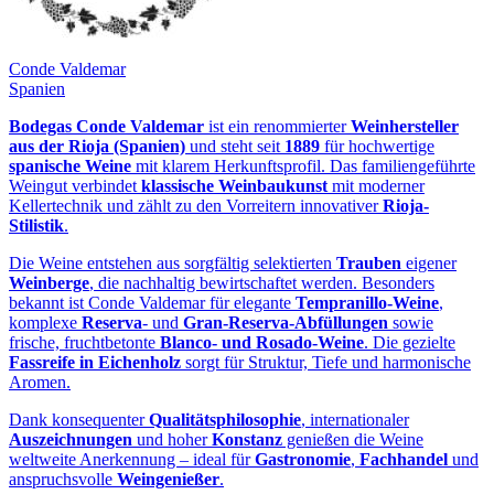
Conde Valdemar
Spanien
Bodegas Conde Valdemar
ist ein renommierter
Weinhersteller
aus der Rioja (Spanien)
und steht seit
1889
für hochwertige
spanische Weine
mit klarem Herkunftsprofil. Das familiengeführte
Weingut verbindet
klassische Weinbaukunst
mit moderner
Kellertechnik und zählt zu den Vorreitern innovativer
Rioja-
Stilistik
.
Die Weine entstehen aus sorgfältig selektierten
Trauben
eigener
Weinberge
, die nachhaltig bewirtschaftet werden. Besonders
bekannt ist Conde Valdemar für elegante
Tempranillo-Weine
,
komplexe
Reserva
- und
Gran-Reserva-Abfüllungen
sowie
frische, fruchtbetonte
Blanco- und Rosado-Weine
. Die gezielte
Fassreife in Eichenholz
sorgt für Struktur, Tiefe und harmonische
Aromen.
Dank konsequenter
Qualitätsphilosophie
, internationaler
Auszeichnungen
und hoher
Konstanz
genießen die Weine
weltweite Anerkennung – ideal für
Gastronomie
,
Fachhandel
und
anspruchsvolle
Weingenießer
.