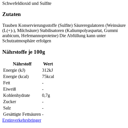
Schwefeldioxid und Sulfite
Zutaten
Trauben
Konservierungsstoffe (Sulfite)
Säureregulatoren (Weinsäure
(L(+)-), Milchsäure)
Stabilisatoren (Kaliumpolyaspartat, Gummi
arabicum, Hefemannoproteine)
Die Abfüllung kann unter
Schutzatmosphäre erfolgen
Nährstoffe je 100g
Nährstoff
Wert
Energie (kJ)
312
kJ
Energie (kcal)
75
kcal
Fett
-
Eiweiß
-
Kohlenhydrate
0,7
g
Zucker
-
Salz
-
Gesättigte Fettsäuren
-
Erstinverkehrsbringer