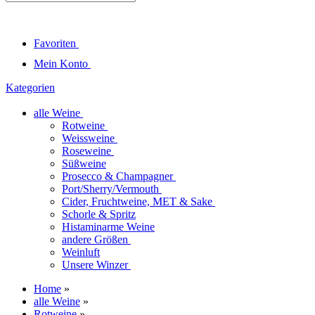
Favoriten
Mein Konto
Kategorien
alle Weine
Rotweine
Weissweine
Roseweine
Süßweine
Prosecco & Champagner
Port/Sherry/Vermouth
Cider, Fruchtweine, MET & Sake
Schorle & Spritz
Histaminarme Weine
andere Größen
Weinluft
Unsere Winzer
Home
»
alle Weine
»
Rotweine
»