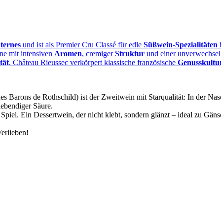
ternes
und ist als Premier Cru Classé für edle
Süßwein‑Spezialitäten
b
ne mit intensiven
Aromen
, cremiger
Struktur
und einer unverwechsel
tät
. Château Rieussec verkörpert klassische französische
Genusskultu
arons de Rothschild) ist der Zweitwein mit Starqualität: In der Nase 
lebendiger Säure.
 Spiel. Ein Dessertwein, der nicht klebt, sondern glänzt – ideal zu Gän
erlieben!