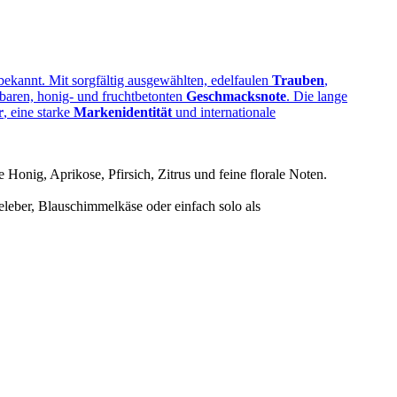
ekannt. Mit sorgfältig ausgewählten, edelfaulen
Trauben
,
baren, honig‑ und fruchtbetonten
Geschmacksnote
. Die lange
r
, eine starke
Markenidentität
und internationale
Honig, Aprikose, Pfirsich, Zitrus und feine florale Noten.
seleber, Blauschimmelkäse oder einfach solo als