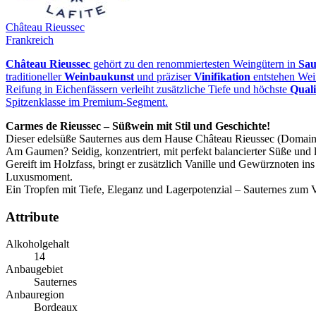
Château Rieussec
Frankreich
Château Rieussec
gehört zu den renommiertesten Weingütern in
Sau
traditioneller
Weinbaukunst
und präziser
Vinifikation
entstehen Wei
Reifung in Eichenfässern verleiht zusätzliche Tiefe und höchste
Quali
Spitzenklasse im Premium‑Segment.
Carmes de Rieussec – Süßwein mit Stil und Geschichte!
Dieser edelsüße Sauternes aus dem Hause Château Rieussec (Domaines B
Am Gaumen? Seidig, konzentriert, mit perfekt balancierter Süße und 
Gereift im Holzfass, bringt er zusätzlich Vanille und Gewürznoten ins
Luxusmoment.
Ein Tropfen mit Tiefe, Eleganz und Lagerpotenzial – Sauternes zum V
Attribute
Alkoholgehalt
14
Anbaugebiet
Sauternes
Anbauregion
Bordeaux