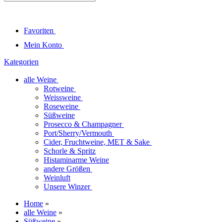
Favoriten
Mein Konto
Kategorien
alle Weine
Rotweine
Weissweine
Roseweine
Süßweine
Prosecco & Champagner
Port/Sherry/Vermouth
Cider, Fruchtweine, MET & Sake
Schorle & Spritz
Histaminarme Weine
andere Größen
Weinluft
Unsere Winzer
Home
»
alle Weine
»
Süßweine
»