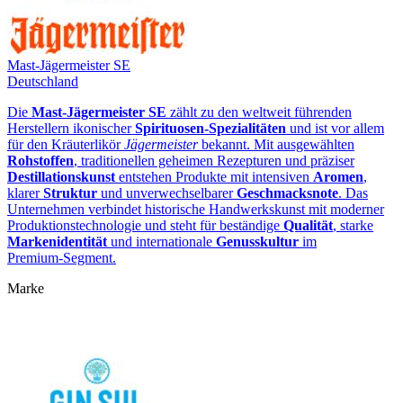
Mast-Jägermeister SE
Deutschland
Die
Mast‑Jägermeister SE
zählt zu den weltweit führenden
Herstellern ikonischer
Spirituosen‑Spezialitäten
und ist vor allem
für den Kräuterlikör
Jägermeister
bekannt. Mit ausgewählten
Rohstoffen
, traditionellen geheimen Rezepturen und präziser
Destillationskunst
entstehen Produkte mit intensiven
Aromen
,
klarer
Struktur
und unverwechselbarer
Geschmacksnote
. Das
Unternehmen verbindet historische Handwerkskunst mit moderner
Produktionstechnologie und steht für beständige
Qualität
, starke
Markenidentität
und internationale
Genusskultur
im
Premium‑Segment.
Marke