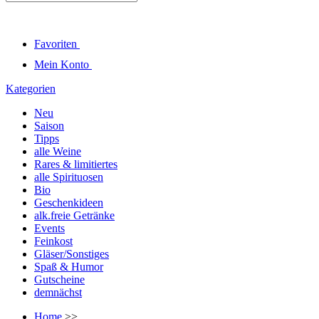
Favoriten
Mein Konto
Kategorien
Neu
Saison
Tipps
alle Weine
Rares & limitiertes
alle Spirituosen
Bio
Geschenkideen
alk.freie Getränke
Events
Feinkost
Gläser/Sonstiges
Spaß & Humor
Gutscheine
demnächst
Home
>>