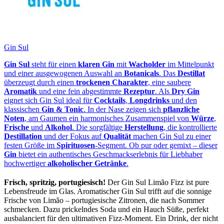
Gin Sul
Gin Sul
steht für einen
klaren Gin
mit
Wacholder
im Mittelpunkt
und einer ausgewogenen Auswahl an
Botanicals
. Das
Destillat
überzeugt durch einen
trockenen Charakter
, eine saubere
Aromatik
und eine fein abgestimmte
Rezeptur
. Als
Dry Gin
eignet sich Gin Sul ideal für
Cocktails
,
Longdrinks
und den
klassischen
Gin & Tonic
. In der Nase zeigen sich
pflanzliche
Noten
, am Gaumen ein harmonisches Zusammenspiel von
Würze
,
Frische
und
Alkohol
. Die sorgfältige
Herstellung
, die kontrollierte
Destillation
und der Fokus auf
Qualität
machen Gin Sul zu einer
festen Größe im
Spirituosen
-Segment. Ob pur oder gemixt – dieser
Gin
bietet ein authentisches Geschmackserlebnis für Liebhaber
hochwertiger
alkoholischer Getränke
.
Frisch, spritzig, portugiesisch!
Der Gin Sul Limão Fizz ist pure
Lebensfreude im Glas. Aromatischer Gin Sul trifft auf die sonnige
Frische von Limão – portugiesische Zitronen, die nach Sommer
schmecken. Dazu prickelndes Soda und ein Hauch Süße, perfekt
ausbalanciert für den ultimativen Fizz-Moment. Ein Drink, der nicht