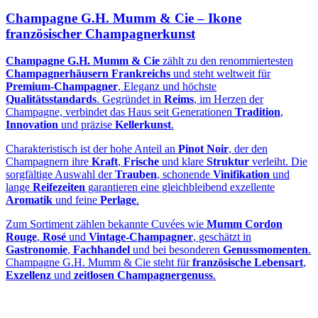
Champagne G.H. Mumm & Cie – Ikone
französischer Champagnerkunst
Champagne G.H. Mumm & Cie
zählt zu den renommiertesten
Champagnerhäusern Frankreichs
und steht weltweit für
Premium‑Champagner
, Eleganz und höchste
Qualitätsstandards
. Gegründet in
Reims
, im Herzen der
Champagne, verbindet das Haus seit Generationen
Tradition
,
Innovation
und präzise
Kellerkunst
.
Charakteristisch ist der hohe Anteil an
Pinot Noir
, der den
Champagnern ihre
Kraft
,
Frische
und klare
Struktur
verleiht. Die
sorgfältige Auswahl der
Trauben
, schonende
Vinifikation
und
lange
Reifezeiten
garantieren eine gleichbleibend exzellente
Aromatik
und feine
Perlage
.
Zum Sortiment zählen bekannte Cuvées wie
Mumm Cordon
Rouge
,
Rosé
und
Vintage‑Champagner
, geschätzt in
Gastronomie
,
Fachhandel
und bei besonderen
Genussmomenten
.
Champagne G.H. Mumm & Cie steht für
französische Lebensart
,
Exzellenz
und
zeitlosen Champagnergenuss
.