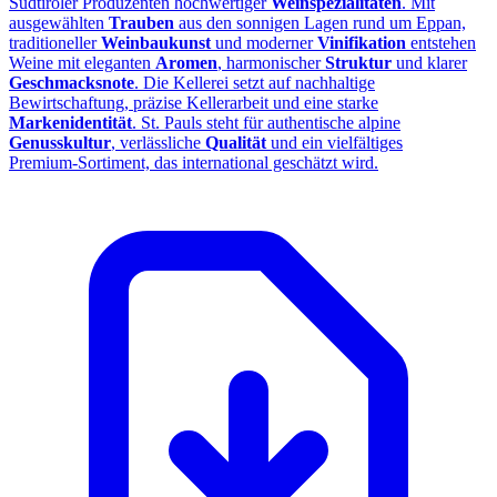
Südtiroler Produzenten hochwertiger
Weinspezialitäten
. Mit
ausgewählten
Trauben
aus den sonnigen Lagen rund um Eppan,
traditioneller
Weinbaukunst
und moderner
Vinifikation
entstehen
Weine mit eleganten
Aromen
, harmonischer
Struktur
und klarer
Geschmacksnote
. Die Kellerei setzt auf nachhaltige
Bewirtschaftung, präzise Kellerarbeit und eine starke
Markenidentität
. St. Pauls steht für authentische alpine
Genusskultur
, verlässliche
Qualität
und ein vielfältiges
Premium‑Sortiment, das international geschätzt wird.