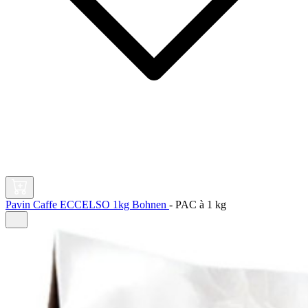
Pavin Caffe ECCELSO 1kg Bohnen
-
PAC à
1 kg