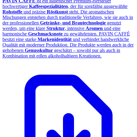
PAVIN CAFFÈ
ist ein italienischer Premium‑Hersteller
hochwertiger
Kaffeespezialitäten
, der für sorgfältig ausgewählte
Rohstoffe
und präzise
Röstkunst
steht. Die aromatischen
Mischungen entstehen durch traditionelle Verfahren, wie sie auch in
der professionellen
Getränke‑ und Brautechnologie
genutzt
werden, um eine klare
Struktur
, intensive
Aromen
und eine
harmonische
Geschmacksnote
zu gewährleisten. PAVIN CAFFÈ
besitzt eine starke
Markenidentität
und verbindet handwerkliche
Qualität mit moderner Produktion. Die Produkte werden auch in der
gehobenen
Genusskultur
geschätzt – sowohl pur als auch in
Kombination mit edlen alkoholhaltigen Kreationen.