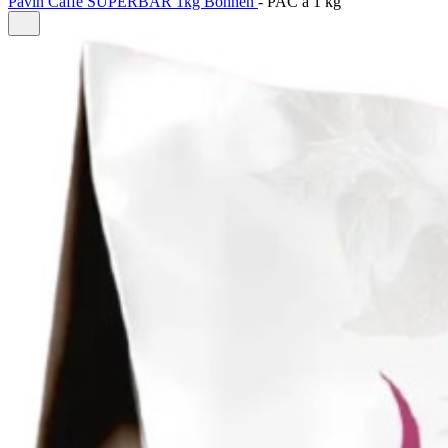
Pavin Caffe SUPERBAR 1kg Bohnen
-
PAC à
1 kg