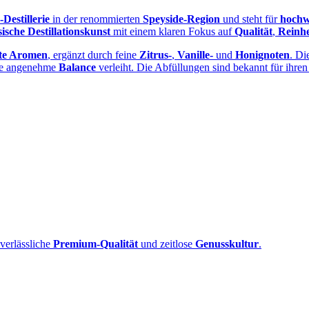
Destillerie
in der renommierten
Speyside‑Region
und steht für
hochw
sische Destillationskunst
mit einem klaren Fokus auf
Qualität
,
Reinhe
nte Aromen
, ergänzt durch feine
Zitrus‑
,
Vanille‑
und
Honignoten
. Di
ne angenehme
Balance
verleiht. Die Abfüllungen sind bekannt für ihre
 verlässliche
Premium‑Qualität
und zeitlose
Genusskultur
.