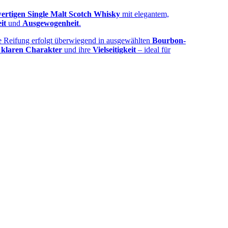
ertigen Single Malt Scotch Whisky
mit elegantem,
it
und
Ausgewogenheit
.
e Reifung erfolgt überwiegend in ausgewählten
Bourbon‑
n
klaren Charakter
und ihre
Vielseitigkeit
– ideal für