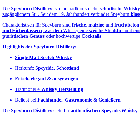
Die
Speyburn Distillery
ist eine traditionsreiche
schottische Whisky‑
zugänglichem Stil. Seit dem 19. Jahrhundert verbindet Speyburn
klas
Charakteristisch für Speyburn sind
frische
,
malzige
und
fruchtbeto
und Eichenfässern
, was dem Whisky eine
weiche Struktur
und ei
puristischen Genuss
oder hochwertige
Cocktails
.
Highlights der Speyburn Distillery:
Single Malt Scotch Whisky
Herkunft:
Speyside, Schottland
Frisch, elegant & ausgewogen
Traditionelle
Whisky‑Herstellung
Beliebt bei
Fachhandel
,
Gastronomie
&
Genießern
Die
Speyburn Distillery
steht für
authentischen Speyside‑Whisky
,