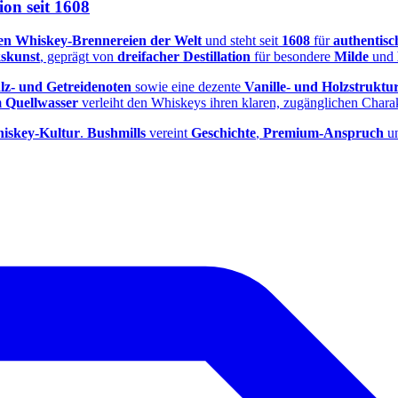
ion seit 1608
rten Whiskey‑Brennereien der Welt
und steht seit
1608
für
authentisc
kskunst
, geprägt von
dreifacher Destillation
für besondere
Milde
und
lz‑ und Getreidenoten
sowie eine dezente
Vanille‑ und Holzstruktu
m
Quellwasser
verleiht den Whiskeys ihren klaren, zugänglichen Charak
hiskey‑Kultur
.
Bushmills
vereint
Geschichte
,
Premium‑Anspruch
u