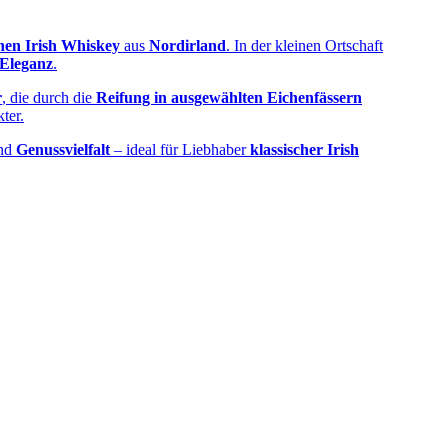
hen Irish Whiskey
aus
Nordirland
. In der kleinen Ortschaft
Eleganz
.
r
, die durch die
Reifung in ausgewählten Eichenfässern
ter.
nd
Genussvielfalt
– ideal für Liebhaber
klassischer Irish