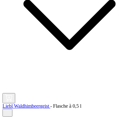
Liebl Waldhimbeergeist
-
Flasche à
0,5 l