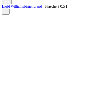
Liebl Williamsbirnenbrand
-
Flasche à
0,5 l