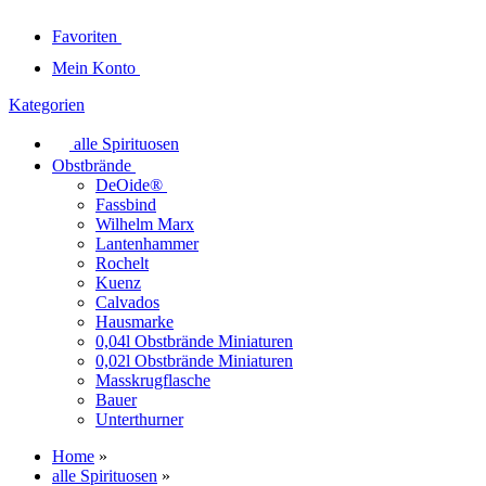
Favoriten
Mein Konto
Kategorien
alle Spirituosen
Obstbrände
DeOide®
Fassbind
Wilhelm Marx
Lantenhammer
Rochelt
Kuenz
Calvados
Hausmarke
0,04l Obstbrände Miniaturen
0,02l Obstbrände Miniaturen
Masskrugflasche
Bauer
Unterthurner
Home
»
alle Spirituosen
»