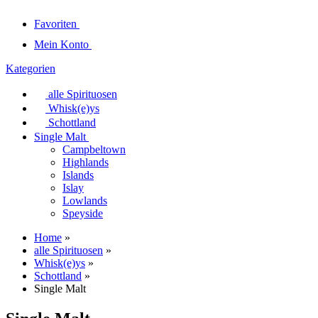
Favoriten
Mein Konto
Kategorien
alle Spirituosen
Whisk(e)ys
Schottland
Single Malt
Campbeltown
Highlands
Islands
Islay
Lowlands
Speyside
Home
»
alle Spirituosen
»
Whisk(e)ys
»
Schottland
»
Single Malt