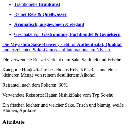
Traditionelle
Braukunst
Reiner
Reis & Quellwasser
Aromatisch, ausgewogen & elegant
Geschätzt von
Gastronomie, Fachhandel & Genießern
Die
Miyashita Sake Brewery
steht für
Authentizität
,
Qualität
und exzellenten
Sake‑Genuss
auf internationalem Niveau.
Die verwendete Reisart verleiht dem Sake Sanftheit und Frische
Kategorie Honjôzô-shu: besteht aus Reis, Kôji-Reis und einer
kleineren Menge von reinem destilliertem Alkohol
Reisanteil nach dem Polieren: 60%.
Verwendete Reissorte: Hattan NishikiSake vom Typ So-shu
Ein frischer, leichter und weicher Sake. Frisch und blumig, weiße
Blumen, Aprikose
Attribute