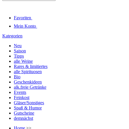
Favoriten
Mein Konto
Kategorien
Neu
Saison
Tipps
alle Weine
Rares & limitiertes
alle Spirituosen
Bio
Geschenkideen
alk.freie Getränke
Events
Feinkost
Gläser/Sonstiges
Spaß & Humor
Gutscheine
demnächst
Home
>>