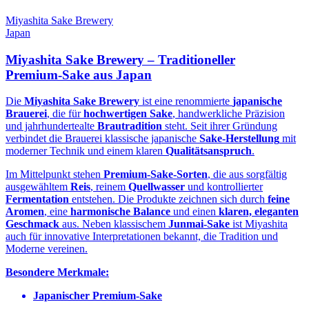
Miyashita Sake Brewery
Japan
Miyashita Sake Brewery – Traditioneller
Premium‑Sake aus Japan
Die
Miyashita Sake Brewery
ist eine renommierte
japanische
Brauerei
, die für
hochwertigen Sake
, handwerkliche Präzision
und jahrhundertealte
Brautradition
steht. Seit ihrer Gründung
verbindet die Brauerei klassische japanische
Sake‑Herstellung
mit
moderner Technik und einem klaren
Qualitätsanspruch
.
Im Mittelpunkt stehen
Premium‑Sake‑Sorten
, die aus sorgfältig
ausgewähltem
Reis
, reinem
Quellwasser
und kontrollierter
Fermentation
entstehen. Die Produkte zeichnen sich durch
feine
Aromen
, eine
harmonische Balance
und einen
klaren, eleganten
Geschmack
aus. Neben klassischem
Junmai‑Sake
ist Miyashita
auch für innovative Interpretationen bekannt, die Tradition und
Moderne vereinen.
Besondere Merkmale:
Japanischer Premium‑Sake