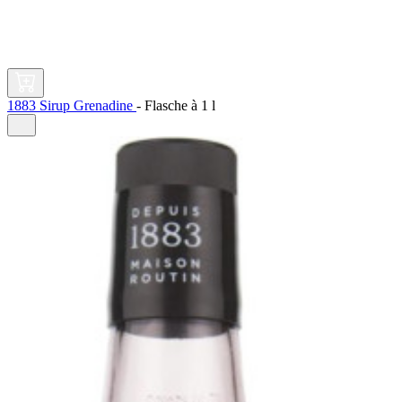
1883 Sirup Grenadine
-
Flasche à
1 l