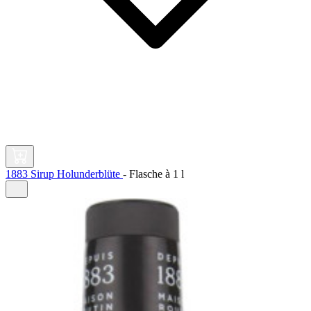
1883 Sirup Holunderblüte
-
Flasche à
1 l