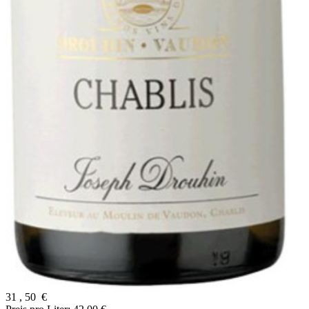
31
,
50
€