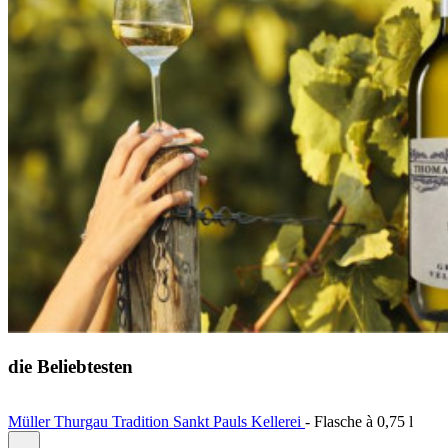
die Beliebtesten
Müller Thurgau Tradition Sankt Pauls Kellerei
-
Flasche à
0,75 l