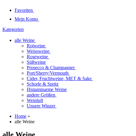
Favoriten
Mein Konto
Kategorien
alle Weine
Rotweine
Weissweine
Roseweine
Süßweine
Prosecco & Champagner
Port/Sherry/Vermouth
Cider, Fruchtweine, MET & Sake
Schorle & Spritz
Histaminarme Weine
andere Größen
Weinluft
Unsere Winzer
Home
»
alle Weine
alle Weine