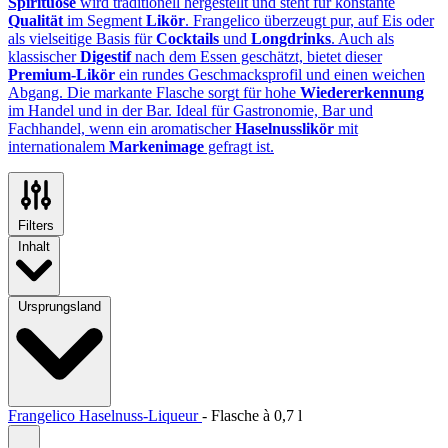
Spirituose
wird traditionell hergestellt und steht für konstante
Qualität
im Segment
Likör
. Frangelico überzeugt pur, auf Eis oder
als vielseitige Basis für
Cocktails
und
Longdrinks
. Auch als
klassischer
Digestif
nach dem Essen geschätzt, bietet dieser
Premium-Likör
ein rundes Geschmacksprofil und einen weichen
Abgang. Die markante Flasche sorgt für hohe
Wiedererkennung
im Handel und in der Bar. Ideal für Gastronomie, Bar und
Fachhandel, wenn ein aromatischer
Haselnusslikör
mit
internationalem
Markenimage
gefragt ist.
Filters
Inhalt
Ursprungsland
Frangelico Haselnuss-Liqueur
-
Flasche à
0,7 l