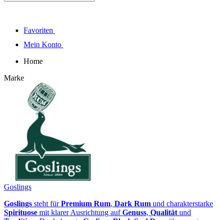
Favoriten
Mein Konto
Home
Marke
Goslings
Goslings
steht für
Premium Rum
,
Dark Rum
und charakterstarke
Spirituose
mit klarer Ausrichtung auf
Genuss
,
Qualität
und