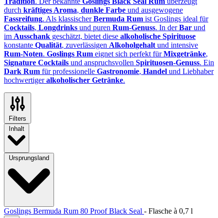
Tradition
. Der bekannte
Goslings Black Seal Rum
überzeugt
durch
kräftiges Aroma
,
dunkle Farbe
und ausgewogene
Fassreifung
. Als klassischer
Bermuda Rum
ist Goslings ideal für
Cocktails
,
Longdrinks
und puren
Rum‑Genuss
. In der
Bar
und
im
Ausschank
geschätzt, bietet diese
alkoholische Spirituose
konstante
Qualität
, zuverlässigen
Alkoholgehalt
und intensive
Rum‑Noten
.
Goslings Rum
eignet sich perfekt für
Mixgetränke
,
Signature Cocktails
und anspruchsvollen
Spirituosen‑Genuss
. Ein
Dark Rum
für professionelle
Gastronomie
,
Handel
und Liebhaber
hochwertiger
alkoholischer Getränke
.
Filters
Inhalt
Ursprungsland
Goslings Bermuda Rum 80 Proof Black Seal
-
Flasche à
0,7 l