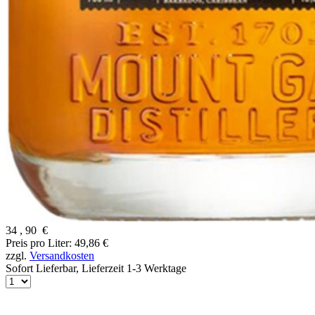
34
,
90
€
Preis pro Liter: 49,86 €
zzgl.
Versandkosten
Sofort Lieferbar,
Lieferzeit 1-3 Werktage