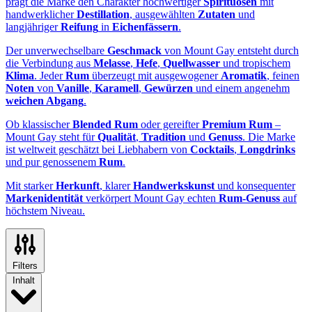
prägt die Marke den Charakter hochwertiger
Spirituosen
mit
handwerklicher
Destillation
, ausgewählten
Zutaten
und
langjähriger
Reifung
in
Eichenfässern
.
Der unverwechselbare
Geschmack
von Mount Gay entsteht durch
die Verbindung aus
Melasse
,
Hefe
,
Quellwasser
und tropischem
Klima
. Jeder
Rum
überzeugt mit ausgewogener
Aromatik
, feinen
Noten
von
Vanille
,
Karamell
,
Gewürzen
und einem angenehm
weichen Abgang
.
Ob klassischer
Blended Rum
oder gereifter
Premium Rum
–
Mount Gay steht für
Qualität
,
Tradition
und
Genuss
. Die Marke
ist weltweit geschätzt bei Liebhabern von
Cocktails
,
Longdrinks
und pur genossenem
Rum
.
Mit starker
Herkunft
, klarer
Handwerkskunst
und konsequenter
Markenidentität
verkörpert Mount Gay echten
Rum-Genuss
auf
höchstem Niveau.
Filters
Inhalt