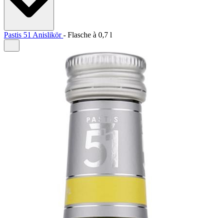
Pastis 51 Anislikör
-
Flasche à
0,7 l