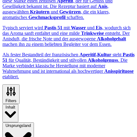
diese Marke einen zeitlosen
Aperitif
, der für Genuss und
Geselligkeit bekannt ist. Die Rezeptur basiert auf
Anis
,
ausgewählten
Kräutern
und
Gewürzen
, die ein klares,
aromatisches
Geschmacksprofil
schaffen.
Typisch serviert wird
Pastis 51
mit
Wasser
und
Eis
, wodurch sich
das Aroma sanft entfaltet und eine milde
Trinkweise
entsteht. Der
Anisduft, die frische Note und der ausgewogene
Alkoholgehalt
machen ihn zu einem beliebten Begleiter vor dem Essen.
Als fester Bestandteil der französischen
Aperitif-Kultur
steht
Pastis
51
für Qualität, Beständigkeit und stilvollen
Alkoholgenuss
. Die
Marke verbindet klassische Herstellung mit moderner
Wahrnehmung und ist international als hochwertiger
Anisspirituose
etabliert.
Filters
Inhalt
Ursprungsland