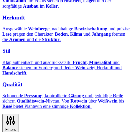
Vinifikation
. Im Fokus stehen
Rebsorten
,
Lagen
und der
sorgfältige
Ausbau
im
Keller
.
Herkunft
Ausgewählte
Weinberge
, nachhaltige
Bewirtschaftung
und präzise
Lese
prägen den Charakter.
Boden
,
Klima
und
Jahrgang
formen
die
Aromen
und die
Struktur
.
Stil
Klar, authentisch und ausdrucksstark.
Frucht
,
Mineralität
und
Balance
stehen im Vordergrund. Jeder
Wein
zeigt Herkunft und
Handschrift
.
Qualität
Schonende
Pressung
, kontrollierte
Gärung
und geduldige
Reife
sichern
Qualitätswein
-Niveau. Von
Rotwein
über
Weißwein
bis
Rosé
bietet Plantevin eine stimmige
Kollektion
.
Filters