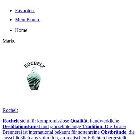
Favoriten
Mein Konto
Home
Marke
Rochelt
Rochelt
steht für kompromisslose
Qualität
, handwerkliche
Destillationskunst
und jahrzehntelange
Tradition
. Die Tiroler
Brennerei ist international bekannt für sortenreine
Obstbrände
, die
ausschließlich aus vollreifen, aromatischen Früchten hergestellt