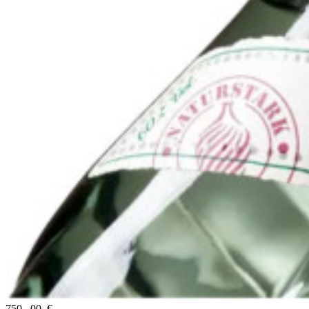
750
,
00
€