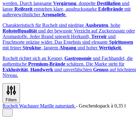
werden. Durch langsame
Vergärung
, doppelte
Destillation
und
lange
Reifezeit
entstehen klare, ausdrucksstarke
Edelbrände
mit
außergewöhnlicher
Aromatiefe
.
Charakteristisch für Rochelt sind niedrige
Ausbeuten
, hohe
Rohstoffqualität
und der bewusste Verzicht auf Zuckerzusatz oder
Aromastoffe. Jeder Brand spiegelt Herkunft,
Terroir
und
Fruchtsorte präzise wider. Das Ergebnis sind elegante
Spirituosen
mit feiner
Struktur
, langem
Abgang
und hoher
Wertigkeit
.
Rochelt richtet sich an Kenner,
Gastronomie
und Fachhandel, die
authentische
Premium‑Brände
schätzen. Die Marke steht für
Exklusivität
,
Handwerk
und unverfälschten
Genuss
auf höchstem
Niveau.
Filters
Rochelt Wachauer Marille naturstark
-
Geschenkspack à
0,35 l