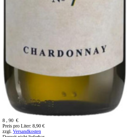
8
,
90
€
Preis pro Liter: 8,90 €
zzgl.
Versandkosten
Derzeit nicht lieferbar