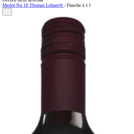
Merlot No 10 Thomas Lehner®
-
Flasche à
1 l