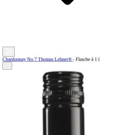
Chardonnay No 7 Thomas Lehner®
-
Flasche à
1 l