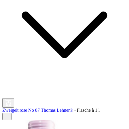
Zweigelt rose No 87 Thomas Lehner®
-
Flasche à
1 l