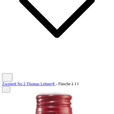
Zweigelt No 2 Thomas Lehner®
-
Flasche à
1 l