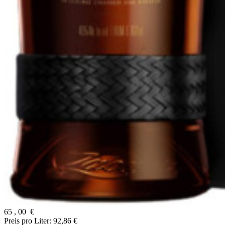
65
,
00
€
Preis pro Liter: 92,86 €