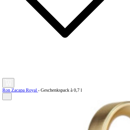
Ron Zacapa Royal
-
Geschenkspack à
0,7 l