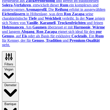
Hergestellt aus
Zuckerrohrhonig
und gereift im traditionellen
Solera-Verfahren
, entwickelt dieser
Rum
ein komplexes und
ausgewogenes
Aromaprofil
. Die
Reifung
erfolgt in ausgewählten
Eichenfässern
in Höhenlage, was dem
Ron Zacapa
seine
charakteristische
Tiefe
und
Weichheit
verleiht. In der
Nase
zeigen
sich Noten von
Vanille
,
Karamell
,
Trockenfrüchten
und feinen
Holznuancen
. Am
Gaumen
überzeugt er mit
Harmonie
,
Wärme
und langem
Abgang
.
Ron Zacapa
eignet sich ideal für den
pur
Genuss
, auf
Eis
oder als Basis für exklusive
Cocktails
. Ein
Rum
für Kenner, der für
Genuss
,
Tradition
und
Premium-Qualität
steht.
Filters
Vegan
Demeter
Barrique