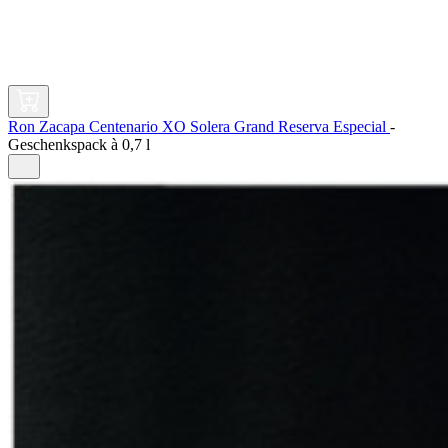
Ron Zacapa Centenario XO Solera Grand Reserva Especial
-
Geschenkspack à
0,7 l