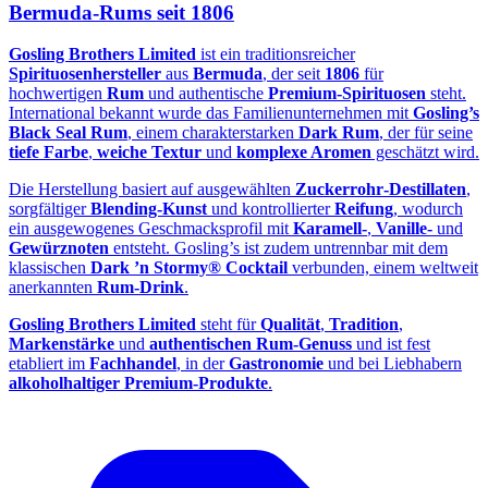
Bermuda‑Rums seit 1806
Gosling Brothers Limited
ist ein traditionsreicher
Spirituosenhersteller
aus
Bermuda
, der seit
1806
für
hochwertigen
Rum
und authentische
Premium‑Spirituosen
steht.
International bekannt wurde das Familienunternehmen mit
Gosling’s
Black Seal Rum
, einem charakterstarken
Dark Rum
, der für seine
tiefe Farbe
,
weiche Textur
und
komplexe Aromen
geschätzt wird.
Die Herstellung basiert auf ausgewählten
Zuckerrohr‑Destillaten
,
sorgfältiger
Blending‑Kunst
und kontrollierter
Reifung
, wodurch
ein ausgewogenes Geschmacksprofil mit
Karamell‑
,
Vanille‑
und
Gewürznoten
entsteht. Gosling’s ist zudem untrennbar mit dem
klassischen
Dark ’n Stormy® Cocktail
verbunden, einem weltweit
anerkannten
Rum‑Drink
.
Gosling Brothers Limited
steht für
Qualität
,
Tradition
,
Markenstärke
und
authentischen Rum‑Genuss
und ist fest
etabliert im
Fachhandel
, in der
Gastronomie
und bei Liebhabern
alkoholhaltiger Premium‑Produkte
.