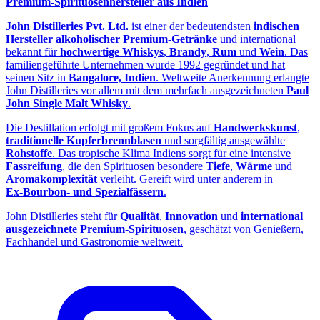
Premium‑Spirituosenhersteller aus Indien
John Distilleries Pvt. Ltd.
ist einer der bedeutendsten
indischen
Hersteller alkoholischer Premium‑Getränke
und international
bekannt für
hochwertige Whiskys
,
Brandy
,
Rum
und
Wein
. Das
familiengeführte Unternehmen wurde 1992 gegründet und hat
seinen Sitz in
Bangalore, Indien
. Weltweite Anerkennung erlangte
John Distilleries vor allem mit dem mehrfach ausgezeichneten
Paul
John Single Malt Whisky
.
Die Destillation erfolgt mit großem Fokus auf
Handwerkskunst
,
traditionelle Kupferbrennblasen
und sorgfältig ausgewählte
Rohstoffe
. Das tropische Klima Indiens sorgt für eine intensive
Fassreifung
, die den Spirituosen besondere
Tiefe
,
Wärme
und
Aromakomplexität
verleiht. Gereift wird unter anderem in
Ex‑Bourbon‑ und Spezialfässern
.
John Distilleries steht für
Qualität
,
Innovation
und
international
ausgezeichnete Premium‑Spirituosen
, geschätzt von Genießern,
Fachhandel und Gastronomie weltweit.