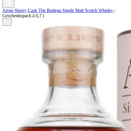
Arran Sherry Cask The Bodega Single Malt Scotch Whisky
-
Geschenkspack à
0,7 l