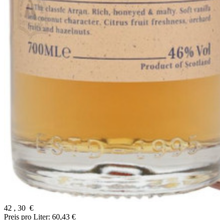
42
,
30
€
Preis pro Liter: 60,43 €