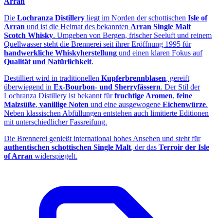
Arran
Die
Lochranza Distillery
liegt im Norden der schottischen
Isle of
Arran
und ist die Heimat des bekannten
Arran Single Malt
Scotch Whisky
. Umgeben von Bergen, frischer Seeluft und reinem
Quellwasser steht die Brennerei seit ihrer Eröffnung 1995 für
handwerkliche Whiskyherstellung
und einen klaren Fokus auf
Qualität und Natürlichkeit
.
Destilliert wird in traditionellen
Kupferbrennblasen
, gereift
überwiegend in
Ex‑Bourbon- und Sherryfässern
. Der Stil der
Lochranza Distillery ist bekannt für
fruchtige Aromen
,
feine
Malzsüße
,
vanillige Noten
und eine ausgewogene
Eichenwürze
.
Neben klassischen Abfüllungen entstehen auch limitierte Editionen
mit unterschiedlicher Fassreifung.
Die Brennerei genießt international hohes Ansehen und steht für
authentischen schottischen Single Malt
, der das
Terroir der Isle
of Arran
widerspiegelt.