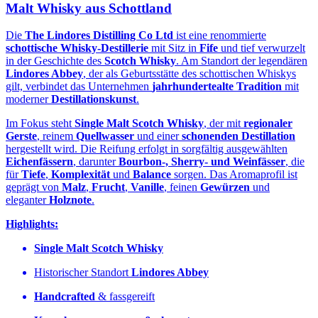
Malt Whisky aus Schottland
Die
The Lindores Distilling Co Ltd
ist eine renommierte
schottische Whisky‑Destillerie
mit Sitz in
Fife
und tief verwurzelt
in der Geschichte des
Scotch Whisky
. Am Standort der legendären
Lindores Abbey
, der als Geburtsstätte des schottischen Whiskys
gilt, verbindet das Unternehmen
jahrhundertealte Tradition
mit
moderner
Destillationskunst
.
Im Fokus steht
Single Malt Scotch Whisky
, der mit
regionaler
Gerste
, reinem
Quellwasser
und einer
schonenden Destillation
hergestellt wird. Die Reifung erfolgt in sorgfältig ausgewählten
Eichenfässern
, darunter
Bourbon‑, Sherry‑ und Weinfässer
, die
für
Tiefe
,
Komplexität
und
Balance
sorgen. Das Aromaprofil ist
geprägt von
Malz
,
Frucht
,
Vanille
, feinen
Gewürzen
und
eleganter
Holznote
.
Highlights:
Single Malt Scotch Whisky
Historischer Standort
Lindores Abbey
Handcrafted
& fassgereift