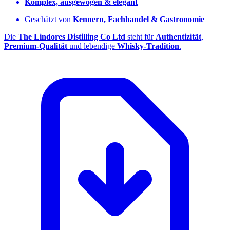
Komplex, ausgewogen & elegant
Geschätzt von
Kennern, Fachhandel & Gastronomie
Die
The Lindores Distilling Co Ltd
steht für
Authentizität
,
Premium‑Qualität
und lebendige
Whisky‑Tradition
.