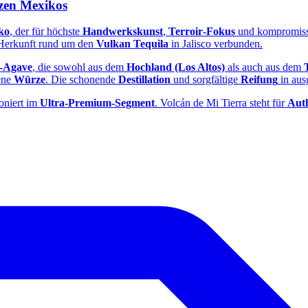
zen Mexikos
ko
, der für höchste
Handwerkskunst
,
Terroir‑Fokus
und kompromis
r Herkunft rund um den
Vulkan Tequila
in Jalisco verbunden.
‑Agave
, die sowohl aus dem
Hochland (Los Altos)
als auch aus dem
ene
Würze
. Die schonende
Destillation
und sorgfältige
Reifung
in aus
ioniert im
Ultra‑Premium‑Segment
. Volcán de Mi Tierra steht für
Auth