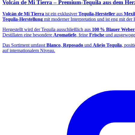
Volcán de Mi Tierra – Premium‑Tequila aus dem Her
Volcán de Mi Tierra
ist ein exklusiver
Tequila‑Hersteller
aus
Mexi
Tequila‑Herstellung
mit moderner Interpretation und ist eng mit de
Hergestellt wird der Tequila ausschließlich aus
100 % Blauer Weber
Destillaten eine besondere
Aromatiefe
, feine
Frische
und ausgewog
Das Sortiment umfasst
Blanco
,
Reposado
und
Añejo Tequila
, posit
auf internationalem Niveau.