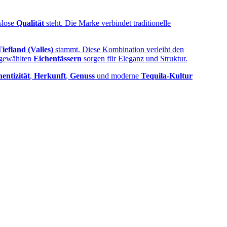
slose
Qualität
steht. Die Marke verbindet traditionelle
Tiefland (Valles)
stammt. Diese Kombination verleiht den
gewählten
Eichenfässern
sorgen für Eleganz und Struktur.
entizität
,
Herkunft
,
Genuss
und moderne
Tequila‑Kultur