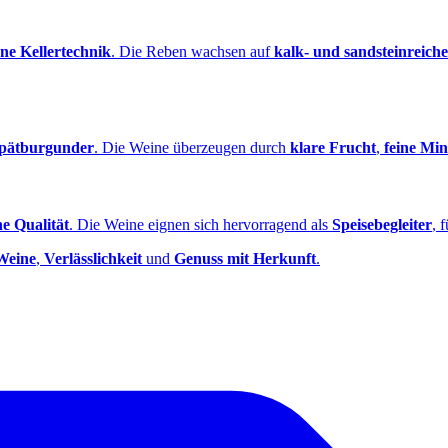
ne Kellertechnik
. Die Reben wachsen auf
kalk- und sandsteinreich
pätburgunder
. Die Weine überzeugen durch
klare Frucht
,
feine Min
e Qualität
. Die Weine eignen sich hervorragend als
Speisebegleiter
, 
 Weine
,
Verlässlichkeit
und
Genuss mit Herkunft
.