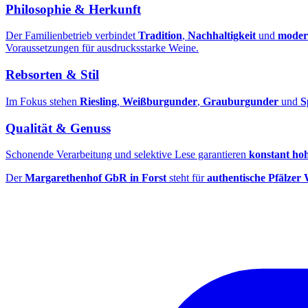
Philosophie & Herkunft
Der Familienbetrieb verbindet
Tradition
,
Nachhaltigkeit
und
moder
Voraussetzungen für ausdrucksstarke Weine.
Rebsorten & Stil
Im Fokus stehen
Riesling
,
Weißburgunder
,
Grauburgunder
und
S
Qualität & Genuss
Schonende Verarbeitung und selektive Lese garantieren
konstant hoh
Der
Margarethenhof GbR in Forst
steht für
authentische Pfälzer