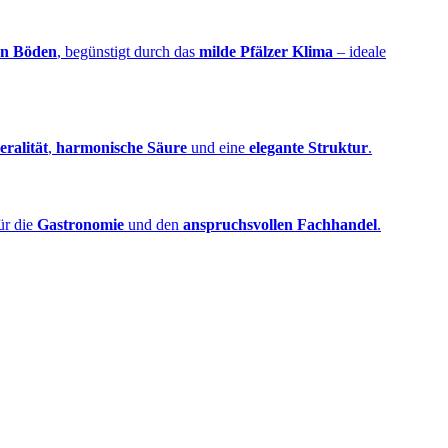
en Böden
, begünstigt durch das
milde Pfälzer Klima
– ideale
eralität
,
harmonische Säure
und eine
elegante Struktur
.
für die
Gastronomie
und den
anspruchsvollen Fachhandel
.