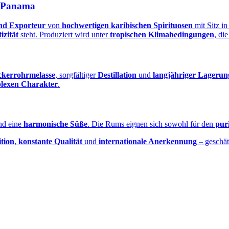
s Panama
und Exporteur
von
hochwertigen karibischen Spirituosen
mit Sitz i
izität
steht. Produziert wird unter
tropischen Klimabedingungen
, di
kerrohrmelasse
, sorgfältiger
Destillation
und
langjähriger Lagerun
lexen Charakter
.
d eine
harmonische Süße
. Die Rums eignen sich sowohl für den
pur
tion
,
konstante Qualität
und
internationale Anerkennung
– geschä