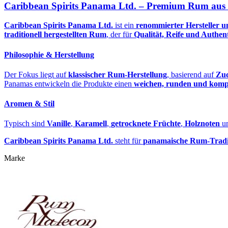
Caribbean Spirits Panama Ltd. – Premium Rum au
Caribbean Spirits Panama Ltd.
ist ein
renommierter Hersteller 
traditionell hergestellten Rum
, der für
Qualität, Reife und Authent
Philosophie & Herstellung
Der Fokus liegt auf
klassischer Rum‑Herstellung
, basierend auf
Zuc
Panamas entwickeln die Produkte einen
weichen, runden und komp
Aromen & Stil
Typisch sind
Vanille
,
Karamell
,
getrocknete Früchte
,
Holznoten
un
Caribbean Spirits Panama Ltd.
steht für
panamaische Rum‑Tradi
Marke