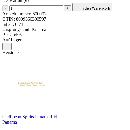
Karton (6)
-
+
In den Warenkorb
Artikelnummer:
500092
GTIN:
8009366300597
Inhalt: 0,7 l
Ursprungsland: Panama
Bestand: 6
Auf Lager
Hersteller
Caribbean Spirits Panama Ltd.
Panama