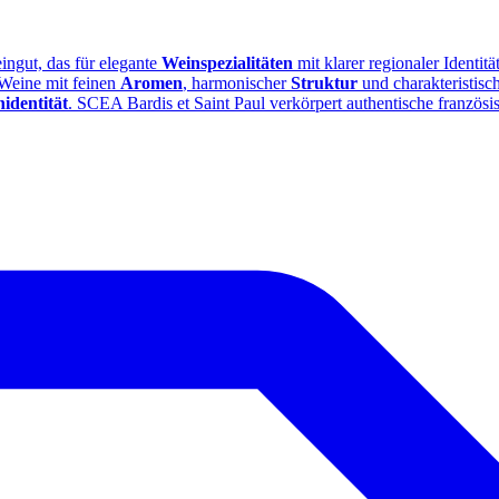
eingut, das für elegante
Weinspezialitäten
mit klarer regionaler Identit
Weine mit feinen
Aromen
, harmonischer
Struktur
und charakteristisc
identität
. SCEA Bardis et Saint Paul verkörpert authentische französ