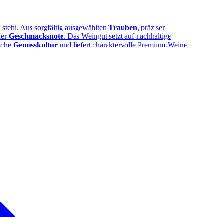
ät steht. Aus sorgfältig ausgewählten
Trauben
, präziser
her
Geschmacksnote
. Das Weingut setzt auf nachhaltige
ische
Genusskultur
und liefert charaktervolle Premium‑Weine,