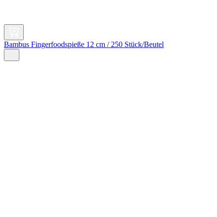
Bambus Fingerfoodspieße 12 cm / 250 Stück/Beutel