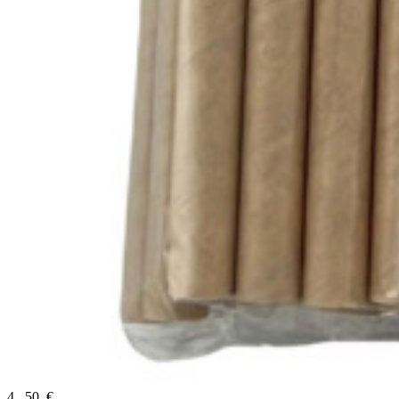
4
,
50
€