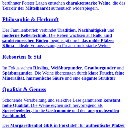
berühmter Forster Lagen entstehen
charakterstarke Weine
, die das
Terroir der Mittelhaardt
authentisch widerspiegeln.
Philosophie & Herkunft
Der Familienbetrieb verbindet
Tradition
,
Nachhaltigkeit
und
moderne Kellertechnik
. Die Reben wachsen auf
kalk- und
sandsteinreichen Böden
, begünstigt durch das
milde Pfälzer
Klima
– ideale Voraussetzungen für ausdrucksstarke Weine.
Rebsorten & Stil
Im Fokus stehen
Riesling
,
Weißburgunder
,
Grauburgunder
und
Spätburgunder
. Die Weine überzeugen durch
klare Frucht
,
feine
Mineralität
,
harmonische Säure
und eine
elegante Struktur
.
Qualität & Genuss
Schonende Verarbeitung und selektive Lese garantieren
konstant
hohe Qualität
. Die Weine eignen sich hervorragend als
Speisebegleiter
, für die
Gastronomie
und den
anspruchsvollen
Fachhandel
.
Der
Margarethenhof GbR in Forst
steht für
authentische Pfälzer