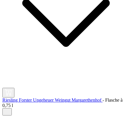
Riesling Forster Ungeheuer Weingut Margarethenhof
-
Flasche à
0,75 l